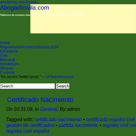
wordpress cms themes
Abogadosvila.com
Teléfonos de contacto desde España: (+34) 91 3 542 17 23; (+34) 650 91 02 70
Home
Regularización extraordinaria 2026
Extranjería
Civil
Mercantíl
Inmobiliario
Oficinas
Contacto
"No recent Twitter posts." —
UrTweetAccount
Certificado Nacimiento
On 10.31.09, In
General
, By admin
Tagged with:
certificado nacimiento
•
certificado registro civil
gestión de certificados
•
partida nacimiento
•
registro civil ce
registro civil españa