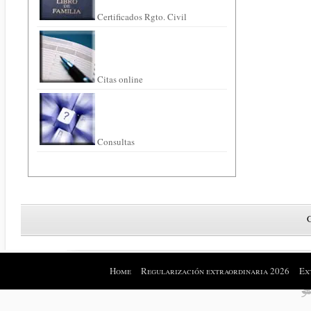
Certificados Rgto. Civil
Citas online
Consultas
Home
Regularización extraordinaria 2026
Ex