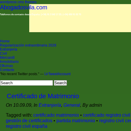
wordpress cms themes
Abogadosvila.com
Teléfonos de contacto desde España: (+34) 91 3 542 17 23; (+34) 650 91 02 70
Home
Regularización extraordinaria 2026
Extranjería
Civil
Mercantíl
Inmobiliario
Oficinas
Contacto
"No recent Twitter posts." —
UrTweetAccount
Certificado de Matrimonio
On 10.09.09, In
Extranjería
,
General
, By admin
Tagged with:
certificado matrimonio
•
certificado registro civil
gestión de certificados
•
partida matrimonio
•
registro civil ce
registro civil españa