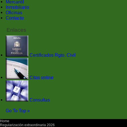
Mercantíl
Inmobiliario
Oficinas
Contacto
Enlaces
Certificados Rgto. Civil
Citas online
Consultas
Go To Top »
Home
Regularización extraordinaria 2026