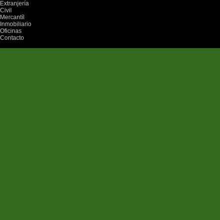
Extranjería
Civil
Mercantíl
Inmobiliario
Oficinas
Contacto