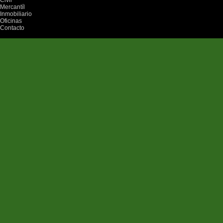
Civil
Mercantíl
Inmobiliario
Oficinas
Contacto