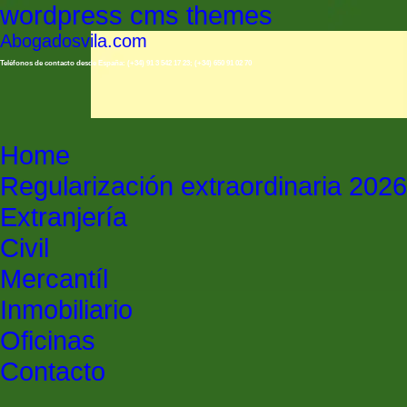
wordpress cms themes
Abogadosvila.com
Teléfonos de contacto desde España: (+34) 91 3 542 17 23; (+34) 650 91 02 70
Home
Regularización extraordinaria 2026
Extranjería
Civil
Mercantíl
Inmobiliario
Oficinas
Contacto